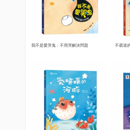
我不是愛哭鬼：不用哭解決問題
不霸道