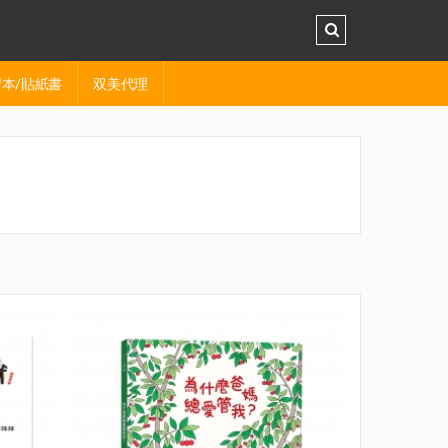
本/貼紙書
双美代理