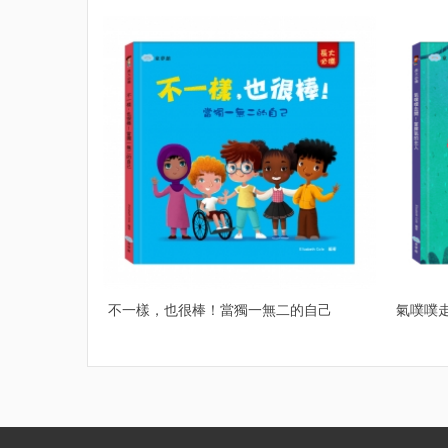
不一樣，也很棒！當獨一無二的自己
氣噗噗