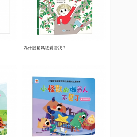
為什麼爸媽總愛管我？