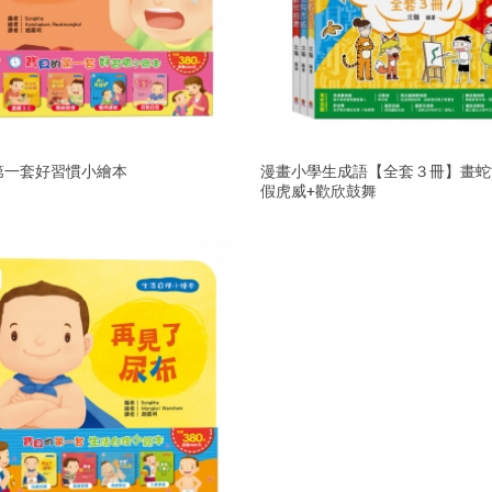
第一套好習慣小繪本
漫畫小學生成語【全套３冊】畫蛇
假虎威+歡欣鼓舞