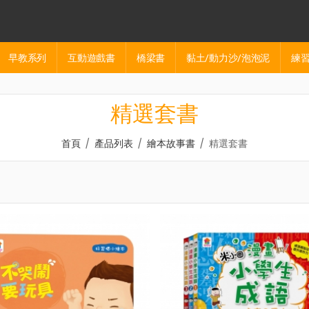
早教系列
互動遊戲書
橋梁書
黏土/動力沙/泡泡泥
練習
精選套書
首頁
產品列表
繪本故事書
/
/
/
精選套書