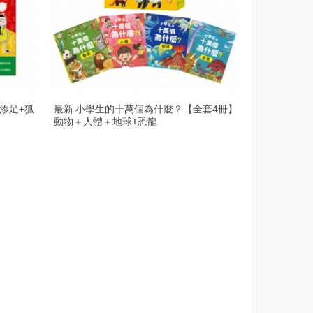
添足+狐
最新 小學生的十萬個為什麼？【全套4冊】
動物＋人體＋地球+恐龍