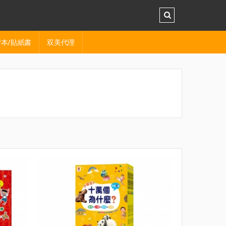
本/貼紙書
双美代理