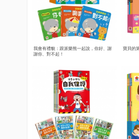
我會有禮貌：跟派樂熊一起說，你好、謝
寶貝的
謝你、對不起！