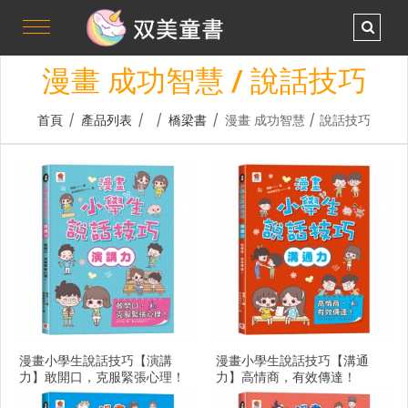
漫畫 成功智慧 / 說話技巧
首頁
產品列表
橋梁書
/
/
/
/
漫畫 成功智慧 / 說話技巧
漫畫小學生說話技巧【演講
漫畫小學生說話技巧【溝通
力】敢開口，克服緊張心理！
力】高情商，有效傳達！