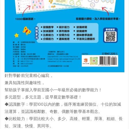
針對學齡前兒童精心編寫，
兼具知識性與趣味性，
幫助孩子掌握入學前至國小一年級所必備的數學能力
！
多元題型，多元主題，提早奠定數學基礎！
◆認識數字：
學習100以內的數，循序漸進練習個位、十位的加減
法運算，並認識相鄰數、奇數、偶數等數學基本觀念。
◆比較能力：
學習比較大小、多少、高矮、輕重、厚薄、粗細、長
短、深淺、快慢、異同等。