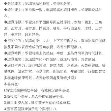
◆分類能力：
認識物品的種類，並學習分類。
◆統計能力：
透過數一數，學習簡單的統計概念，並能填寫統計
表。
◆認識形狀：
學習分辨平面圖形與立體形體，例如：圓形、三角
形、正方形、長方形、橢圓形、梯形、平行四邊形、球體、正方
體、長方體、圓柱體等。
◆空間位置：
認識前後、左右、上下等空間方位，進而熟悉空間轉
換及不同位置所造成的視角改變，培養空間觀察力。
◆認識時間：
學習時鐘上的整點、半點，並能做簡單的時間計算。
◆認識錢幣：
認識錢幣的不同面額，並進行換算、買賣練習。
◆邏輯推理力：
設計找規律、趣味填數、速算法、火柴棒遊戲、等
量代換、算式迷宮、排隊問題、間隔問題、年齡問題、益智問答等
多種趣味數學遊戲，培養數學興趣及邏輯推理力
本書特色:
1.情境式圖像輔助學習，有效奠定數學基礎。
2.銜接國小課程，為入學前做最好準備。
3.題目由淺入深，建立孩子自信心和成就感。
4.豐富題型訓練孩子耐心與專注力。