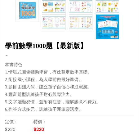
學前數學1000題【最新版】
-
本書特色
1.情境式圖像輔助學習，有效奠定數學基礎。
2.銜接國小課程，為入學前做最好準備。
3.題目由淺入深，建立孩子自信心和成就感。
4.豐富題型訓練孩子耐心與專注力。
5.文字淺顯易懂，並附有注音，理解題意不費力。
6.作答方式多元，訓練孩子運筆靈活度。
定價：
特價：
$220
$220