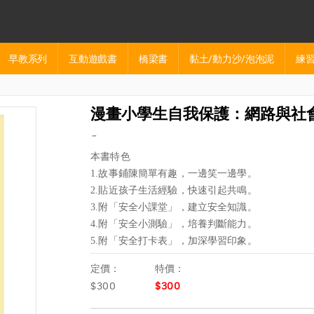
早教系列
互動遊戲書
橋梁書
黏土/動力沙/泡泡泥
練習
漫畫小學生自我保護：網路與社
-
本書特色
1.故事鋪陳簡單有趣，一邊笑一邊學。
2.貼近孩子生活經驗，快速引起共鳴。
3.附「安全小課堂」，建立安全知識。
4.附「安全小測驗」，培養判斷能力。
5.附「安全打卡表」，加深學習印象。
定價：
特價：
$300
$300