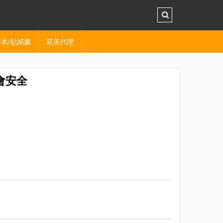
本/貼紙書
双美代理
會安全