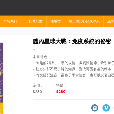
早教系列
互動遊戲書
橋梁書
黏土/動力沙/泡泡泥
練習
體內星球大戰：免疫系統的祕密
-
本書特色
1.有趣的對話，生動的表情，戲劇性情節，吸引孩
2.把必知卻不易了解的知識，變成可愛有趣的繪本
3.內文搭配注音，當孩子學會注音，也可以試著自
定價：
特價：
$280
$280