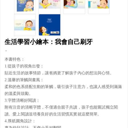
生活學習小繪本：我會自己刷牙
-
本書特色：
1.從孩子的視角出發：
貼近生活的故事情節，讓爸媽更了解孩子內心的想法與心情。
2.溫馨的筆觸與畫風：
柔和的色系搭配生動的筆觸，吸引孩子注意力，也讓人感受到滿滿
的溫柔與鼓勵。
3.字體清晰好閱讀：
附有注音的清晰字體，不僅適合親子共讀，孩子也能嘗試獨立閱
讀。愛上閱讀並培養良好的生活習慣其實就這麼簡單。
4.厚紙圓角設計：
專為幼兒設計，不傷小手好翻閱。