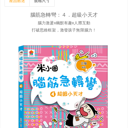
產品敘述
規格尺寸
腦筋急轉彎：４．超級小天才
腦力激盪x幽默有趣x人際互動
打破思維框架，激發孩子無限腦力！