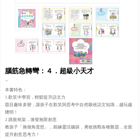
腦筋急轉彎：４．超級小天才
-
本書特色：
1.歡笑中學習，輕鬆提升語文力
題目趣味多變，讓孩子在歡笑與思考中自然吸收語文知識，越玩越
聰明！
2.跳脫框架，激發無限創意
教孩子「換個角度想」，鍛鍊靈活腦袋，勇敢挑戰各種難題，全面
提升創意思考力！