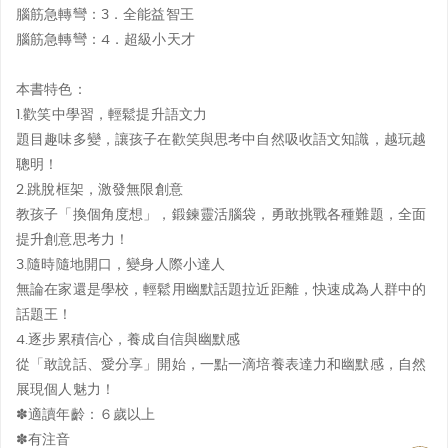
腦筋急轉彎：3．全能益智王
腦筋急轉彎：4．超級小天才
本書特色：
1.歡笑中學習，輕鬆提升語文力
題目趣味多變，讓孩子在歡笑與思考中自然吸收語文知識，越玩越
聰明！
2.跳脫框架，激發無限創意
教孩子「換個角度想」，鍛鍊靈活腦袋，勇敢挑戰各種難題，全面
提升創意思考力！
3.隨時隨地開口，變身人際小達人
無論在家還是學校，輕鬆用幽默話題拉近距離，快速成為人群中的
話題王！
4.逐步累積信心，養成自信與幽默感
從「敢說話、愛分享」開始，一點一滴培養表達力和幽默感，自然
展現個人魅力！
✽適讀年齡：６歲以上
✽有注音