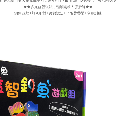
1組遊戲墊+1個大鯨魚底座+1支磁性釣竿+1條穿繩+15隻彩色小魚+5根數
★★多元益智玩法，輕鬆開啟大腦潛能★★
釣魚遊戲+顏色配對+數數認知+平衡疊疊樂+穿繩訓練