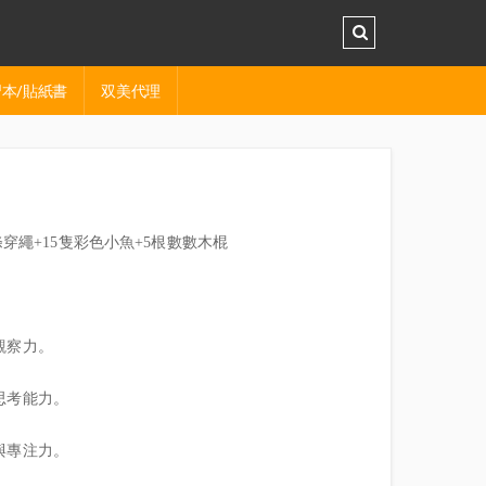
本/貼紙書
双美代理
條穿繩+15隻彩色小魚+5根數數木棍
觀察力。
思考能力。
與專注力。