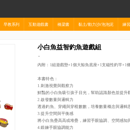
早教系列
互動遊戲書
橋梁書
黏土/動力沙/泡泡泥
練習
小白魚益智釣魚遊戲組
-
內附：1組遊戲墊+1個大鯨魚底座+1支磁性釣竿+1
本書特色：
1.刺激視覺與觀察力
鮮豔的小白魚吸引孩子目光，幫助認識顏色並提升
2.啟發數量與邏輯力
透過釣魚、穿繩與穿棍數數，培養數量概念與邏輯
3.提升空間與平衡感
將小白魚疊高高或堆疊，練習手眼協調、空間感知
4.鍛鍊手眼協調能力