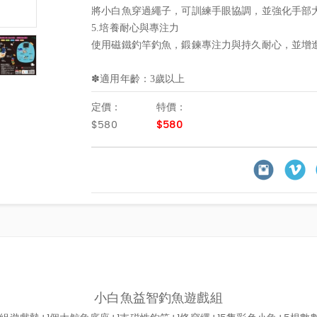
將小白魚穿過繩子，可訓練手眼協調，並強化手部
5.培養耐心與專注力
使用磁鐵釣竿釣魚，鍛鍊專注力與持久耐心，並增
✽適用年齡：3歲以上
定價：
特價：
$580
$580
小白魚益智釣魚遊戲組